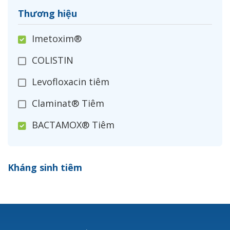
Thương hiệu
Imetoxim®
COLISTIN
Levofloxacin tiêm
Claminat® Tiêm
BACTAMOX® Tiêm
Cefoxitin®
Kháng sinh tiêm
Ceftizoxim®
Cloxacillin®
Nerusyn®