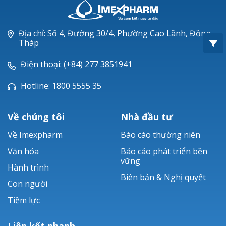
Oxacillin®
Piperacillin
Địa chỉ: Số 4, Đường 30/4, Phường Cao Lãnh, Đồng
Tháp
Ticarlinat®
Điện thoại: (+84) 277 3851941
Zobacta®
Hotline: 1800 5555 35
Bacsulfo®
Về chúng tôi
Nhà đầu tư
Về Imexpharm
Báo cáo thường niên
Văn hóa
Báo cáo phát triển bền
vững
Hành trình
Biên bản & Nghị quyết
Con người
Tiềm lực
Liên kết nhanh