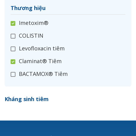
Thương hiệu
Imetoxim®
COLISTIN
Levofloxacin tiêm
Claminat® Tiêm
BACTAMOX® Tiêm
Cefoxitin®
Kháng sinh tiêm
Ceftizoxim®
Cloxacillin®
Nerusyn®