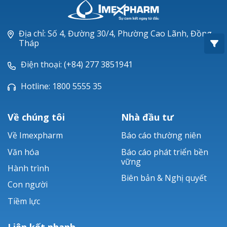
Oxacillin®
Piperacillin
Địa chỉ: Số 4, Đường 30/4, Phường Cao Lãnh, Đồng
Tháp
Ticarlinat®
Điện thoại: (+84) 277 3851941
Zobacta®
Hotline: 1800 5555 35
Bacsulfo®
Về chúng tôi
Nhà đầu tư
Về Imexpharm
Báo cáo thường niên
Văn hóa
Báo cáo phát triển bền
vững
Hành trình
Biên bản & Nghị quyết
Con người
Tiềm lực
Liên kết nhanh