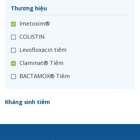
Thương hiệu
Imetoxim®
COLISTIN
Levofloxacin tiêm
Claminat® Tiêm
BACTAMOX® Tiêm
Cefoxitin®
Kháng sinh tiêm
Ceftizoxim®
Cloxacillin®
Nerusyn®