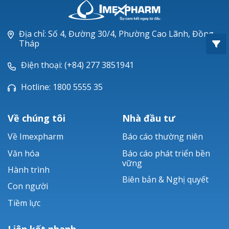
Oxacillin®
Piperacillin
Địa chỉ: Số 4, Đường 30/4, Phường Cao Lãnh, Đồng
Tháp
Ticarlinat®
Điện thoại: (+84) 277 3851941
Zobacta®
Hotline: 1800 5555 35
Bacsulfo®
Về chúng tôi
Nhà đầu tư
Về Imexpharm
Báo cáo thường niên
Văn hóa
Báo cáo phát triển bền
vững
Hành trình
Biên bản & Nghị quyết
Con người
Tiềm lực
Liên kết nhanh