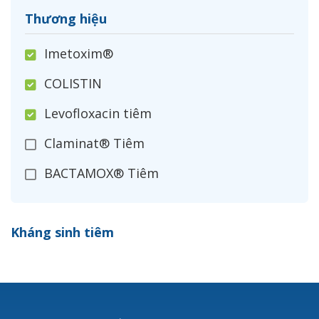
Thương hiệu
Imetoxim®
COLISTIN
Levofloxacin tiêm
Claminat® Tiêm
BACTAMOX® Tiêm
Cefoxitin®
Kháng sinh tiêm
Ceftizoxim®
Cloxacillin®
Nerusyn®