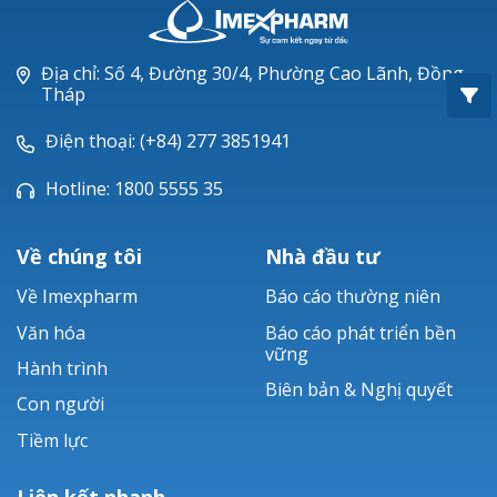
Oxacillin®
Piperacillin
Địa chỉ: Số 4, Đường 30/4, Phường Cao Lãnh, Đồng
Tháp
Ticarlinat®
Điện thoại: (+84) 277 3851941
Zobacta®
Hotline: 1800 5555 35
Bacsulfo®
Về chúng tôi
Nhà đầu tư
Về Imexpharm
Báo cáo thường niên
Văn hóa
Báo cáo phát triển bền
vững
Hành trình
Biên bản & Nghị quyết
Con người
Tiềm lực
Liên kết nhanh