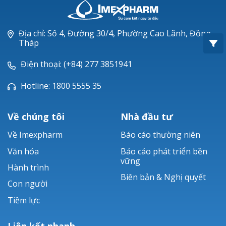
Oxacillin®
Piperacillin
Địa chỉ: Số 4, Đường 30/4, Phường Cao Lãnh, Đồng
Tháp
Ticarlinat®
Điện thoại: (+84) 277 3851941
Zobacta®
Hotline: 1800 5555 35
Bacsulfo®
Về chúng tôi
Nhà đầu tư
Về Imexpharm
Báo cáo thường niên
Văn hóa
Báo cáo phát triển bền
vững
Hành trình
Biên bản & Nghị quyết
Con người
Tiềm lực
Liên kết nhanh