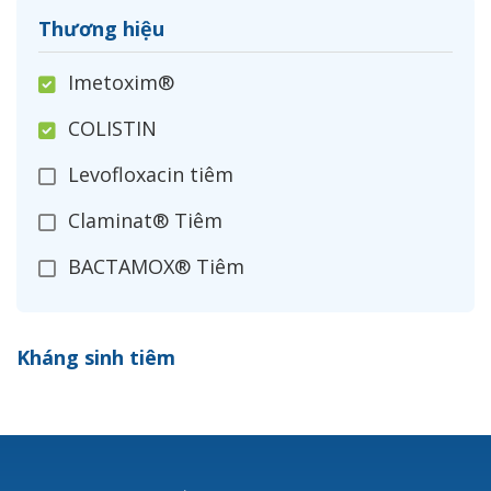
Thương hiệu
Imetoxim®
COLISTIN
Levofloxacin tiêm
Claminat® Tiêm
BACTAMOX® Tiêm
Cefoxitin®
Kháng sinh tiêm
Ceftizoxim®
Cloxacillin®
Nerusyn®