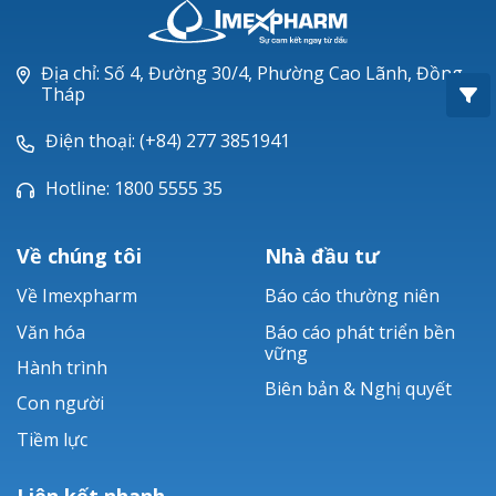
Oxacillin®
Piperacillin
Địa chỉ: Số 4, Đường 30/4, Phường Cao Lãnh, Đồng
Tháp
Ticarlinat®
Điện thoại: (+84) 277 3851941
Zobacta®
Hotline: 1800 5555 35
Bacsulfo®
Về chúng tôi
Nhà đầu tư
Về Imexpharm
Báo cáo thường niên
Văn hóa
Báo cáo phát triển bền
vững
Hành trình
Biên bản & Nghị quyết
Con người
Tiềm lực
Liên kết nhanh