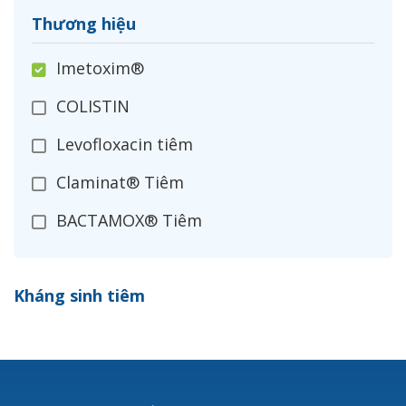
Thương hiệu
Imetoxim®
COLISTIN
Levofloxacin tiêm
Claminat® Tiêm
BACTAMOX® Tiêm
Cefoxitin®
Kháng sinh tiêm
Ceftizoxim®
Cloxacillin®
Nerusyn®