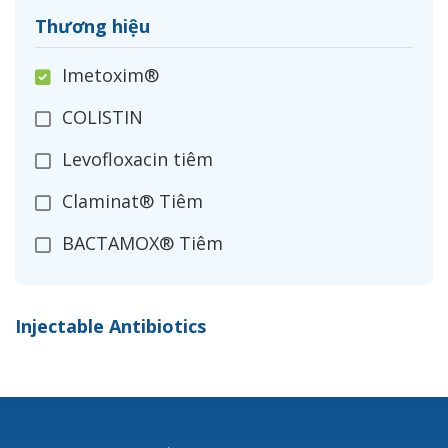
Thương hiệu
Imetoxim®
COLISTIN
Levofloxacin tiêm
Claminat® Tiêm
BACTAMOX® Tiêm
Cefoxitin®
Injectable Antibiotics
Ceftizoxim®
Cloxacillin®
Nerusyn®