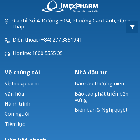
Oxacillin®
Piperacillin
Địa chỉ: Số 4, Đường 30/4, Phường Cao Lãnh, Đồng
Tháp
Ticarlinat®
Điện thoại: (+84) 277 3851941
Zobacta®
Hotline: 1800 5555 35
Bacsulfo®
Về chúng tôi
Nhà đầu tư
Về Imexpharm
Báo cáo thường niên
Văn hóa
Báo cáo phát triển bền
vững
Hành trình
Biên bản & Nghị quyết
Con người
Tiềm lực
Liên kết nhanh