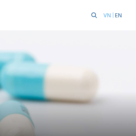
VN
EN