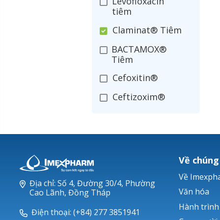
Levofloxacin
tiêm
Claminat® Tiêm
BACTAMOX®
Tiêm
Cefoxitin®
Ceftizoxim®
Cloxacillin®
Nerusyn®
Oxacillin®
Về chúng
Piperacillin
Về Imexph
Địa chỉ: Số 4, Đường 30/4, Phường
Ticarlinat®
Văn hóa
Cao Lãnh, Đồng Tháp
Hành trình
Zobacta®
Điện thoại: (+84) 277 3851941