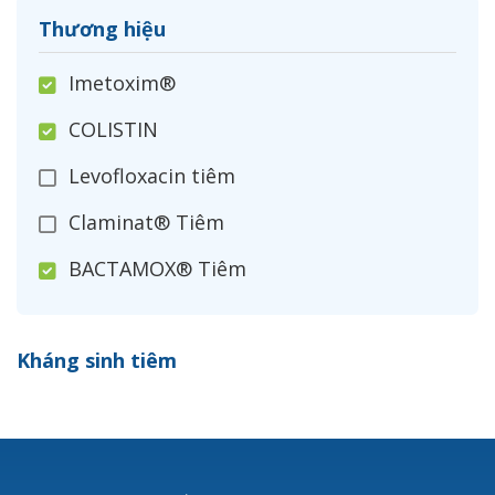
Thương hiệu
Imetoxim®
COLISTIN
Levofloxacin tiêm
Claminat® Tiêm
BACTAMOX® Tiêm
Cefoxitin®
Kháng sinh tiêm
Ceftizoxim®
Cloxacillin®
Nerusyn®