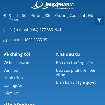
Oxacillin®
Piperacillin
Địa chỉ: Số 4, Đường 30/4, Phường Cao Lãnh, Đồng
Tháp
Ticarlinat®
Điện thoại: (+84) 277 3851941
Zobacta®
Hotline: 1800 5555 35
Bacsulfo®
Về chúng tôi
Nhà đầu tư
Về Imexpharm
Báo cáo thường niên
Văn hóa
Báo cáo phát triển bền
vững
Hành trình
Biên bản & Nghị quyết
Con người
Tiềm lực
Liên kết nhanh