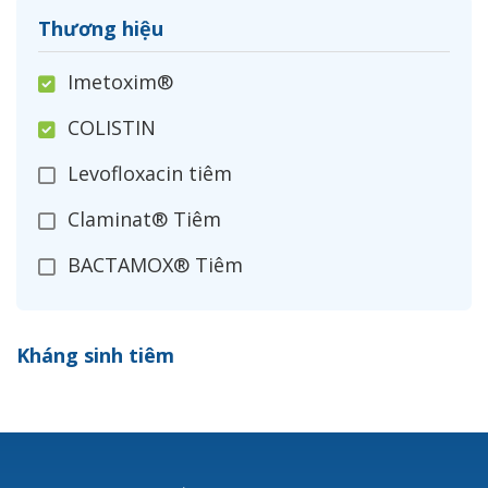
Thương hiệu
Imetoxim®
COLISTIN
Levofloxacin tiêm
Claminat® Tiêm
BACTAMOX® Tiêm
Cefoxitin®
Kháng sinh tiêm
Ceftizoxim®
Cloxacillin®
Nerusyn®