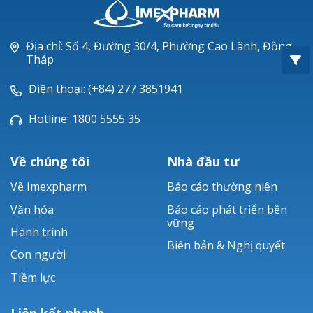
Oxacillin®
Piperacillin
Địa chỉ: Số 4, Đường 30/4, Phường Cao Lãnh, Đồng
Tháp
Ticarlinat®
Điện thoại: (+84) 277 3851941
Zobacta®
Hotline: 1800 5555 35
Bacsulfo®
Về chúng tôi
Nhà đầu tư
Về Imexpharm
Báo cáo thường niên
Văn hóa
Báo cáo phát triển bền
vững
Hành trình
Biên bản & Nghị quyết
Con người
Tiềm lực
Liên kết nhanh