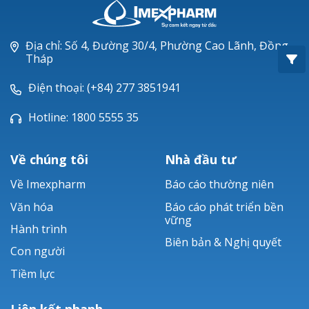
Oxacillin®
Piperacillin
Địa chỉ: Số 4, Đường 30/4, Phường Cao Lãnh, Đồng
Tháp
Ticarlinat®
Điện thoại: (+84) 277 3851941
Zobacta®
Hotline: 1800 5555 35
Bacsulfo®
Về chúng tôi
Nhà đầu tư
Về Imexpharm
Báo cáo thường niên
Văn hóa
Báo cáo phát triển bền
vững
Hành trình
Biên bản & Nghị quyết
Con người
Tiềm lực
Liên kết nhanh