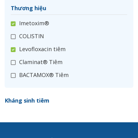
Thương hiệu
Imetoxim®
COLISTIN
Levofloxacin tiêm
Claminat® Tiêm
BACTAMOX® Tiêm
Cefoxitin®
Kháng sinh tiêm
Ceftizoxim®
Cloxacillin®
Nerusyn®