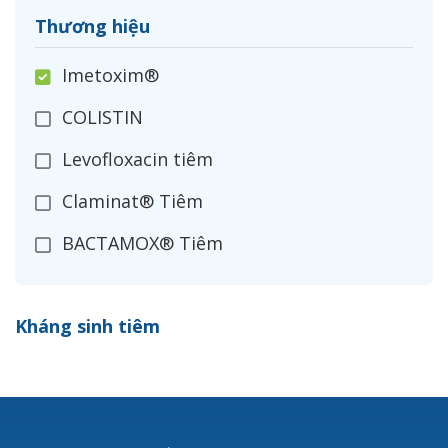
Thương hiệu
Imetoxim®
COLISTIN
Levofloxacin tiêm
Claminat® Tiêm
BACTAMOX® Tiêm
Cefoxitin®
Kháng sinh tiêm
Ceftizoxim®
Cloxacillin®
Nerusyn®