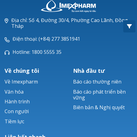
Oxacillin®
Piperacillin
Địa chỉ: Số 4, Đường 30/4, Phường Cao Lãnh, Đồng
Tháp
Ticarlinat®
Điện thoại: (+84) 277 3851941
Zobacta®
Hotline: 1800 5555 35
Bacsulfo®
Về chúng tôi
Nhà đầu tư
Về Imexpharm
Báo cáo thường niên
Văn hóa
Báo cáo phát triển bền
vững
Hành trình
Biên bản & Nghị quyết
Con người
Tiềm lực
Liên kết nhanh