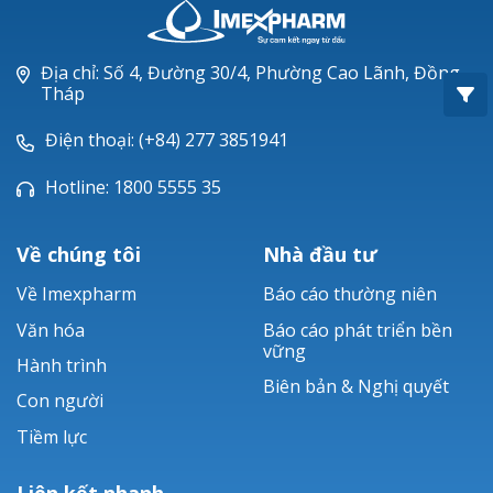
Oxacillin®
Piperacillin
Địa chỉ: Số 4, Đường 30/4, Phường Cao Lãnh, Đồng
Tháp
Ticarlinat®
Điện thoại: (+84) 277 3851941
Zobacta®
Hotline: 1800 5555 35
Bacsulfo®
Về chúng tôi
Nhà đầu tư
Về Imexpharm
Báo cáo thường niên
Văn hóa
Báo cáo phát triển bền
vững
Hành trình
Biên bản & Nghị quyết
Con người
Tiềm lực
Liên kết nhanh