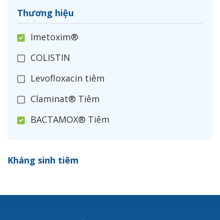
Thương hiệu
Imetoxim®
COLISTIN
Levofloxacin tiêm
Claminat® Tiêm
BACTAMOX® Tiêm
Cefoxitin®
Kháng sinh tiêm
Ceftizoxim®
Cloxacillin®
Nerusyn®