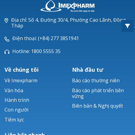
Oxacillin®
Piperacillin
Địa chỉ: Số 4, Đường 30/4, Phường Cao Lãnh, Đồng
Tháp
Ticarlinat®
Điện thoại: (+84) 277 3851941
Zobacta®
Hotline: 1800 5555 35
Bacsulfo®
Về chúng tôi
Nhà đầu tư
Về Imexpharm
Báo cáo thường niên
Văn hóa
Báo cáo phát triển bền
vững
Hành trình
Biên bản & Nghị quyết
Con người
Tiềm lực
Liên kết nhanh