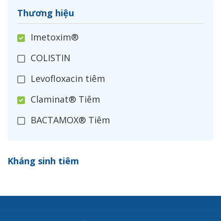
Thương hiệu
Imetoxim®
COLISTIN
Levofloxacin tiêm
Claminat® Tiêm
BACTAMOX® Tiêm
Cefoxitin®
Kháng sinh tiêm
Ceftizoxim®
Cloxacillin®
Nerusyn®