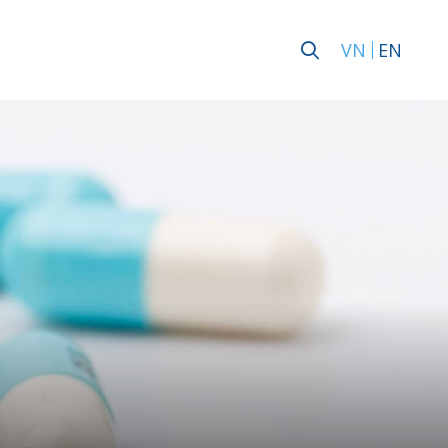
VN
EN