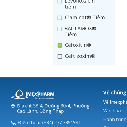
Levofloxacin
tiêm
Claminat® Tiêm
BACTAMOX®
Tiêm
Cefoxitin®
Ceftizoxim®
Cloxacillin®
Nerusyn®
Oxacillin®
Về chúng
Piperacillin
Về Imexph
Địa chỉ: Số 4, Đường 30/4, Phường
Ticarlinat®
Văn hóa
Cao Lãnh, Đồng Tháp
Hành trình
Zobacta®
Điện thoại: (+84) 277 3851941