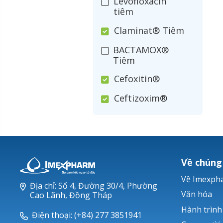
Levofloxacin
tiêm
Claminat® Tiêm
BACTAMOX®
Tiêm
Cefoxitin®
Ceftizoxim®
Cloxacillin®
Nerusyn®
Oxacillin®
Về chúng
Piperacillin
Về Imexph
Địa chỉ: Số 4, Đường 30/4, Phường
Ticarlinat®
Văn hóa
Cao Lãnh, Đồng Tháp
Hành trình
Zobacta®
Điện thoại: (+84) 277 3851941