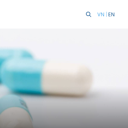
VN
EN