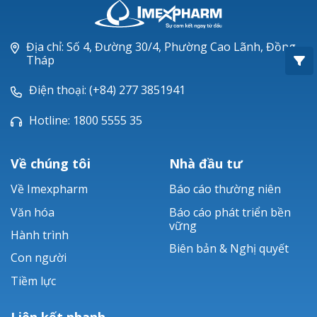
Oxacillin®
Piperacillin
Địa chỉ: Số 4, Đường 30/4, Phường Cao Lãnh, Đồng
Tháp
Ticarlinat®
Điện thoại: (+84) 277 3851941
Zobacta®
Hotline: 1800 5555 35
Bacsulfo®
Về chúng tôi
Nhà đầu tư
Về Imexpharm
Báo cáo thường niên
Văn hóa
Báo cáo phát triển bền
vững
Hành trình
Biên bản & Nghị quyết
Con người
Tiềm lực
Liên kết nhanh