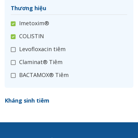
Thương hiệu
Imetoxim®
COLISTIN
Levofloxacin tiêm
Claminat® Tiêm
BACTAMOX® Tiêm
Cefoxitin®
Kháng sinh tiêm
Ceftizoxim®
Cloxacillin®
Nerusyn®